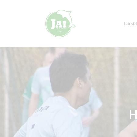
Forsid
H