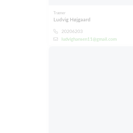
Træner
Ludvig Højgaard
20206203
ludvighansen11@gmail.com